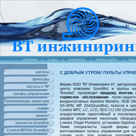
ГЛАВНАЯ
|
О НАС
|
КОНТАКТЫ
|
КАРТА САЙТА
|
Парт
насосы
С ДОБРЫМ УТРОМ! ПУЛЬТЫ УПРА
фильтры
Фирма ООО "ВТ Инжиниринг-Н", авторизо
насосы с ЧР
центр компании Grundfos и группы ко
Техника", производит
продажу, монтаж, 
шкафы управления
сервисное обслуживание
пуско-защитн
Трубопроводн. арматура
конденсаторных коробок Maniero, NDB (Wat
SA-SPM, MP 204(Grundfos), пультов и ш
сервис
Control MPC, LC, LCD, SEG CU 100 (Grundfo
осуществляем гарантийный и послегар
ремонт
шкафов управления насосным оборудов
Lowara (Vogel Pumpen), установок Gigamat, 
Запчасти Grundfos
Также специалисты нашей фирмы ра
Control MP204 Grundfos
изготавливают пульты управления для з
сухому ходу при помощи поплавков