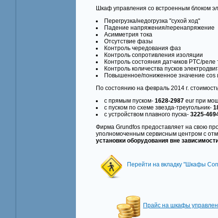
Шкаф управления со встроенным блоком э
Перегрузка/недогрузка "сухой ход"
Падение напряжения/перенапряжение
Асимметрия тока
Отсутствие фазы
Контроль чередования фаз
Контроль сопротивления изоляции
Контроль состояния датчиков PTC/реле 
Контроль количества пусков электродвиг
Повышенное/пониженное значение cos и
По состоянию на февраль 2014 г. стоимост
с прямым пуском-
1628-2987
eur при мощ
с пуском по схеме звезда-треугольник-
1
с устройством плавного пуска-
3225-469
Фирма Grundfos предоставляет на свою про
уполномоченным сервисным центром с отме
установки оборудования вне зависимости
Перейти на вкладку "Шкафы Cont
Прайс на шкафы управлен