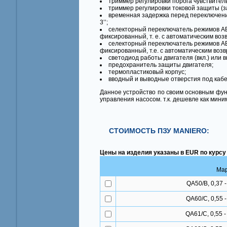
триммер регулировки порога чувствител
триммер регулировки токовой защиты (з
временная задержка перед переключени
3’’;
селекторный переключатель режимов
фиксированный, т. е. с автоматическим в
селекторный переключатель режимов
фиксированный, т.е. с автоматическим во
светодиод работы двигателя (вкл.) или 
предохранитель защиты двигателя;
термопластиковый корпус;
вводный и выводные отверстия под кабе
Данное устройство по своим основным фун
управления насосом. т.к. дешевле как миним
СТОИМОСТЬ ПЗУ MANIERO:
Цены на изделия указаны в EUR по курсу
Ма
QA50/B, 0,37 -
QA60/C, 0,55 -
QA61/C, 0,55 - 