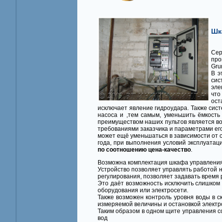
Шк
Се
про
Gru
В э
си
эле
что
ост
исключает явление гидроудара. Также сист
насоса и ,тем самым, уменьшить ёмкост
преимуществом наших пультов является в
требованиями заказчика и параметрами ег
может ещё уменьшаться в зависимости от 
года, при выполнения условий эксплуата
по соотношению цена-качество
.
Возможна комплектация шкафа управления
Устройство позволяет управлять работой 
регулирования, позволяет задавать время 
Это даёт возможность исключить слишком 
оборудования или электросети.
Также возможен контроль уровня воды в с
измеряемой величины и остановкой электр
Таким образом в одном щите управления с
вод