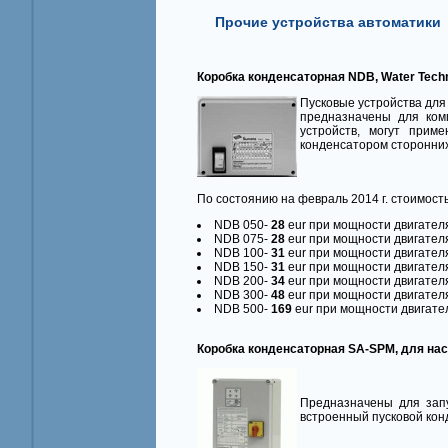
Прочие устройства автоматики
Коробка конденсаторная NDB, Water Techn
Пусковые устройства для
предназначены для ком
устройств, могут прим
конденсатором сторонних 
По состоянию на февраль 2014 г. стоимост
NDB 050-
28
eur при мощности двигателя
NDB 075-
28
eur при мощности двигателя
NDB 100-
31
eur при мощности двигателя
NDB 150-
31
eur при мощности двигателя
NDB 200-
34
eur при мощности двигателя
NDB 300-
48
eur при мощности двигателя
NDB 500-
169
eur при мощности двигател
Коробка конденсаторная SA-SPM, для нас
Предназначены для запу
встроенный пусковой кон