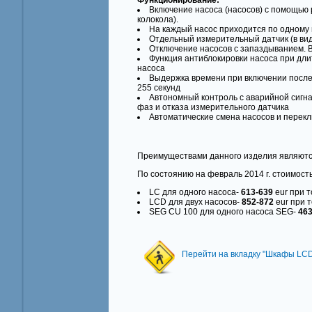
Функционирование:
Включение насоса (насосов) с помощью 
колокола).
На каждый насос приходится по одному 
Отдельный измерительный датчик (в вид
Отключение насосов с запаздыванием. В
Функция антиблокировки насоса при дли
насоса
Выдержка времени при включении после
255 секунд
Автономный контроль с аварийной сигна
фаз и отказа измерительного датчика
Автоматические смена насосов и перекл
Преимуществами данного изделия являются 
По состоянию на февраль 2014 г. стоимост
LC для одного насоса-
613-639
eur при т
LCD для двух насосов-
852-872
eur при т
SEG CU 100 для одного насоса SEG-
463
Перейти на вкладку "Шкафы LCD 