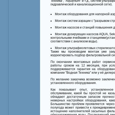
Техника", "Aquantum" и т.д., систем ультр
гидравлической и канализационной сети).
Mонтаж оборудования для напорной аэра
Mонтаж систем аэрации с "разрывом стр
Mонтаж насосов и станций повышения д
Монтаж дозирующих насосов AQUA, Seko,
контрольными ячейками и станциями(устано
соответствии с анализом воды).
Монтаж ультрафиолетовых стерилизатор
Также мы производим монтаж уже заку
корректировать подбор фильтровальной си
По окончании монтажных работ сервисн
работы сроком на 12 месяцев, при усло
поддерживается гарантия на оборудован
компании "Водная Техника" или у её дилеро
По желанию заказчика возможно заключе
установленного оборудования.
Как показывает опыт, установленное
обслуживании, какой бы простой не каза
обладают достаточным запасом прочнос
неверных настройках оборудования, как
Большинство проблем проявляется через 
полугода может привести к преждевременн
истощению наполнителей засыпных фильтр
обеззараживания воды. Последующий ремо