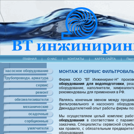
ГЛАВНАЯ
|
О НАС
|
КОНТАКТЫ
|
КАРТА САЙТА
|
Парт
насосное оборудование
МОНТАЖ И СЕРВИС ФИЛЬТРОВАЛ
Трубопроводн. арматура
Фирма ООО "ВТ Инжиниринг-Н" произ
оборудования для водоподготовки
, реа
сервис
оборудование, наполнители, химреаге
рекомендованы для применения в РФ.
ремонт
обезжелезиватели
Являясь конечным звеном между продав
фильтровального и насосного оборудо
механические
Двенадцатилетний опыт работы фирмы поз
осадочные
Мы осуществляем целый комплекс раб
оборудования
в соответствии с параме
сорбционные
заказчика. Специалисты сервисной служ
умягчители
как правило, с обязательным предварите
оборудования.