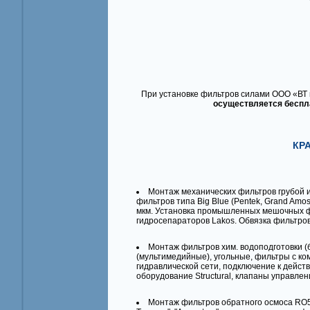
При установке фильтров силами ООО «ВТ
осуществляется беспла
КР
Монтаж механических фильтров грубой и
фильтров типа Big Blue (Pentek, Grand Amos)
мкм. Установка промышленных мешочных ф
гидросепараторов Lakos. Обвязка фильтро
Монтаж фильтров хим. водоподготовки (
(мультимедийные), угольные, фильтры с ко
гидравлической сети, подключение к дейст
оборудование Structural, клапаны управления
Mонтаж фильтров обратного осмоса RO5