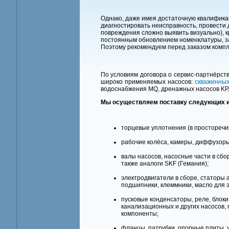
Однако, даже имея достаточную квалификац
диагностировать неисправность, провести д
повреждения сложно выявить визуально), кр
постоянным обновлением номенклатуры, з
Поэтому рекомендуем перед заказом компл
По условиям договора о сервис-партнёрс
широко применяемых насосов:
скважинных
водоснабжения MQ, дренажных насосов KP, A
Мы осуществляем поставку следующих 
торцевые уплотнения (в просторечи
рабочие колёса, камеры, диффузоры
валы насосов, насосные части в сбо
также аналоги SKF (Гемания);
электродвигатели в сборе, статоры 
подшипники, клеммники, масло для э
пусковые конденсаторы, реле, блок
канализационных и других насосов,
компоненты;
фланцы, патрубки, опорные плиты, 