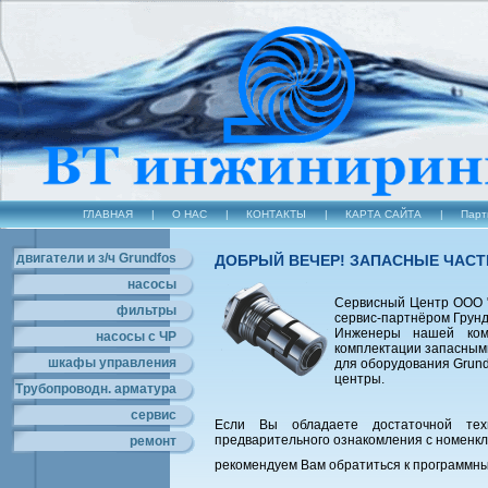
ГЛАВНАЯ
|
О НАС
|
КОНТАКТЫ
|
КАРТА САЙТА
|
Парт
двигатели и з/ч Grundfos
ДОБРЫЙ ВЕЧЕР! ЗАПАСНЫЕ ЧАСТ
насосы
Сервисный Центр ООО 
фильтры
сервис-партнёром Грун
Инженеры нашей ком
насосы с ЧР
комплектации запасными
шкафы управления
для оборудования Grund
центры.
Трубопроводн. арматура
сервис
Если Вы обладаете достаточной тех
предварительного ознакомления с номенкл
ремонт
рекомендуем Вам обратиться к программн