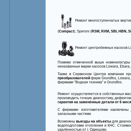
Ремонт многоступенчатых верти
(
Compact
), Speroni (
RSM, RXM, SBI, HBN, S
Ремонт центробежных насосов L
Помимо отмеченной выше номенклатуры 
неназванные марки насосов Lowara, Ebara, к
Также в Сервисном Центре компании пр
преобразователей
фирм Grundfos, Lowara,
фирмами "Водная техника" и Grundfos.
Ремонт осуществляется в собственных ма
производить точную диагностику, дефекто
гарантия на заменённые детали от 6 меся
С фирмами- изготовителями заключены 
запасными частями.
Возможны
выезды на объекты
для диагно
водоподготовки отопления и КНС. Стоимо
удалённостью от г. Одинцово.