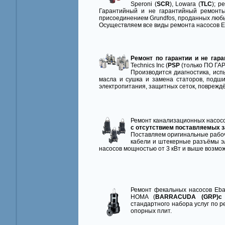
Speroni (
SCR
), Lowara (
TLC
); р
Гарантийный и не гарантийный ремонт
присоединением Grundfos, проданных люб
Осуществляем все виды ремонта насосов E
Ремонт по гарантии и не гара
Technics Inc (
PSP
(только ПО ГАРА
Производится диагностика, исп
масла и сушка и замена статоров, подши
электропитания, защитных сеток, повреждён
Ремонт канализационных насосов
с отсутствием поставляемых запч
Поставляем оригинальные рабоч
кабели и штекерные разъёмы эл
насосов мощностью от 3 кВт и выше возмож
Ремонт фекальных насосов Eba
HOMA (
BARRACUDA (GRP)с 
стандартного набора услуг по 
опорных плит.