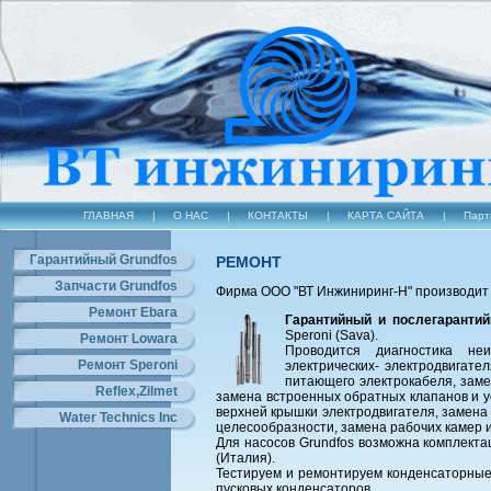
ГЛАВНАЯ
|
О НАС
|
КОНТАКТЫ
|
КАРТА САЙТА
|
Парт
Гарантийный Grundfos
РЕМОНТ
Запчасти Grundfos
Фирма ООО "ВТ Инжиниринг-Н" производи
Ремонт Ebara
Гарантийный и послегарантий
Speroni (Sava).
Ремонт Lowara
Проводится диагностика неи
Ремонт Speroni
электрических- электродвигате
питающего электрокабеля, заме
Reflex,Zilmet
замена встроенных обратных клапанов и у
верхней крышки электродвигателя, замена 
Water Technics Inc
целесообразности, замена рабочих камер и
Для насосов Grundfos возможна комплекта
(Италия).
Тестируем и ремонтируем конденсаторные
пусковых конденсаторов.