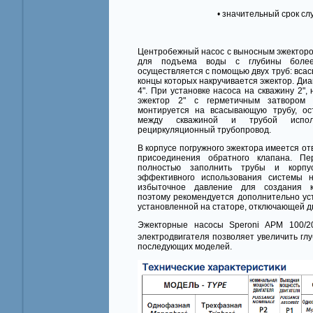
• значительный срок служ
Центробежный насос с выносным эжекторо
для подъема воды с глубины боле
осуществляется с помощью двух труб: вса
концы которых накручивается эжектор. Ди
4". При установке насоса на скважину 2"
эжектор 2" с герметичным затвором 
монтируется на всасывающую трубу, ос
между скважиной и трубой испол
рециркуляционный трубопровод.
В корпусе погружного эжектора имеется от
присоединения обратного клапана. Пе
полностью заполнить трубы и корпу
эффективного использования системы 
избыточное давление для создания кр
поэтому рекомендуется дополнительно ус
установленной на статоре, отключающей дв
Эжекторные насосы Speroni APM 100/2
электродвигателя позволяет увеличить глу
последующих моделей.