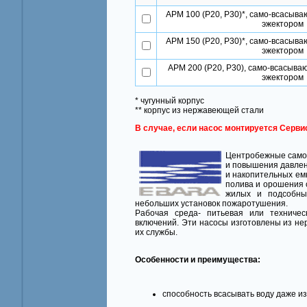
АРМ 100 (Р20, Р30)*, само-всасыв
эжектором
АРМ 150 (Р20, Р30)*, само-всасыв
эжектором
АРМ 200 (Р20, Р30), само-всасыва
эжектором
* чугунный корпус
** корпус из нержавеющей стали
В случае, если насос монтируется Серви
Центробежные сам
и повышения давлени
и накопительных ем
полива и орошения 
жилых и подсобных
небольших установок пожаротушения.
Рабочая среда- питьевая или техниче
включений. Эти насосы изготовлены из не
их службы.
Особенности и преимущества:
способность всасывать воду даже и