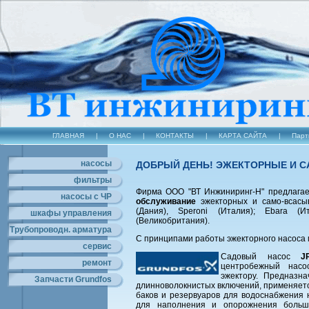
ГЛАВНАЯ
|
О НАС
|
КОНТАКТЫ
|
КАРТА САЙТА
|
Парт
насосы
ДОБРЫЙ ДЕНЬ! ЭЖЕКТОРНЫЕ И 
фильтры
Фирма ООО "ВТ Инжиниринг-Н" предлага
насосы с ЧР
обслуживание
эжекторных и само-всасы
(Дания), Speroni (Италия); Ebara (И
шкафы управления
(Великобритания).
Трубопроводн. арматура
С принципами работы эжекторного насоса
сервис
Садовый насос
J
ремонт
центробежный насо
эжектору. Предназн
Запчасти Grundfos
длинноволокнистых включений, применяетс
баков и резервуаров для водоснабжения 
для наполнения и опорожнения больши