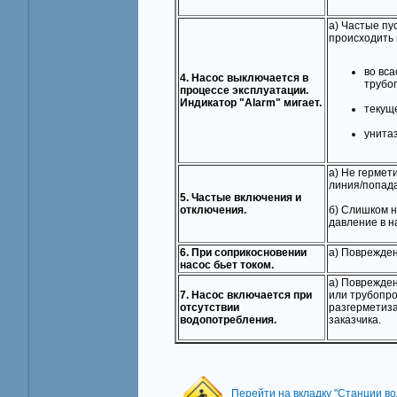
а) Частые пу
происходить 
во вс
4. Насос выключается в
трубо
процессе эксплуатации.
Индикатор "Аlarm" мигает.
текущ
унитаз
а) Не герме
линия/попада
5. Частые включения и
отключения.
б) Слишком н
давление в н
6. При соприкосновении
а) Поврежден
насос бьет током.
а) Поврежден
7. Насос включается при
или трубопро
отсутствии
разгерметиз
водопотребления.
заказчика.
Перейти на вкладку "Станции в