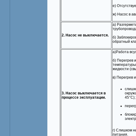
е) Отсутству
ж) Насос в а
а) Разгерме
трубопровода
2. Насос не выключается.
б) Заблокиро
обратный кл
а)Работа всу
б) Перегрев 
температуры
жидкости (св
в) Перегрев и
слишк
3. Насос выключается в
окруж
процессе эксплуатации.
45°С);
перегр
блоки
элект
г) Слишком 
питания.