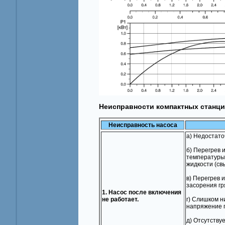
Неисправности компактных станц
Неисправность насоса
a) Недостат
б) Перегрев 
температуры
жидкости (св
в) Перегрев 
засорения гр
1. Насос после включения
не работает.
г) Слишком н
напряжение 
д) Отсутствуе