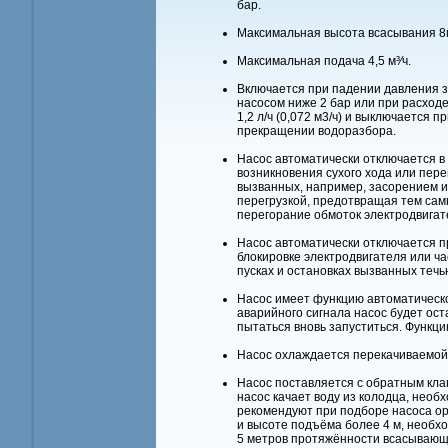
бар.
Максимальная высота всасывания 8
Максимальная подача 4,5 м³⁄ч.
Включается при падении давления 
насосом ниже 2 бар или при расход
1,2 л/ч (0,072 м3/ч) и выключается п
прекращении водоразбора.
Насос автоматически отключается в
возникновения сухого хода или пере
вызванных, например, засорением 
перегрузкой, предотвращая тем са
перегорание обмоток электродвигат
Насос автоматически отключается п
блокировке электродвигателя или ч
пусках и остановках вызванных течь
Насос имеет функцию автоматическо
аварийного сигнала насос будет ост
пытаться вновь запуститься. Функц
Насос охлаждается перекачиваемой 
Насос поставляется с обратным кла
насос качает воду из колодца, необ
рекомендуют при подборе насоса о
и высоте подъёма более 4 м, необх
5 метров протяжённости всасывающ