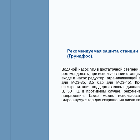
Рекомендуемая защита станции
(Грундфос).
Водяной насос MQ в достаточной степени
рекомендовать, при использовании станци
входе в насос редуктор, ограничивающей 
для MQ3-35, 3,5 бар для MQ3-45). Кр
электропитания поддерживалось в диапаз
В, 50 Гц, в противном случае, рекоме
напряжения. Также можно использоват
гидроаккумулятор для сокращения числа в