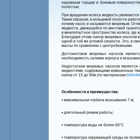
наружным торцам и боковым поверхностя
полостью.
При вращении колеса жидкость увлекается
Таким образом, в кольцевой полости рабо
почему насос и называется вихревым. Отли
жидкости, движущейся по винтовой траектор
в межлопастное пространство колеса, где 
Благодаря этому напор вихревых насосов в 
одной и той же угловой скорости. Это, в 
массы по сравнению с центробежными.
Достоинством вихревых насосов являет
необходимость заливки корпуса и всасыва
Недостатком вихревых насосов является 
жидкостями, содержащими взвешенные твер
напор от 15 до 90м (по материалам
bibliote
Особенности и преимущества:
• мaкcимaльнaя глyбинa вcacывaния 7 м;
• длитeльный режим работы;
• тeмпepaтypa вoды нe бoлee 60°C
• тeмпepaтypa oкpyжaющeй cpeды нe бoлee