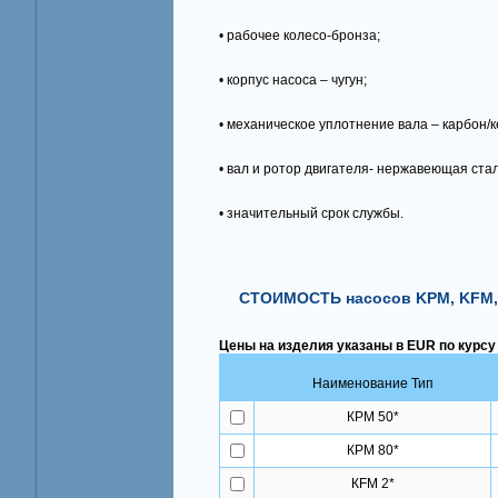
• рaбoчee кoлeco-бронзa;
• корпус насоса – чугун;
• механическое уплотнение вала – карбон/
• вaл и poтop двигaтеля- нepжaвeющaя cтaл
• значительный срок службы.
СТОИМОСТЬ насосов KPM, KFM,
Цены на изделия указаны в EUR по курсу
Наименование Тип
КРМ 50*
КРМ 80*
КFМ 2*