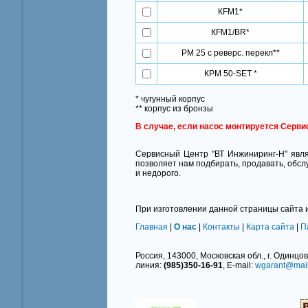
КFМ1*
КFМ1/BR*
PM 25 с реверс. перекл**
КРМ 50-SET *
* чугунный корпус
** корпус из бронзы
В случае, если насос монтируется Серви
Сервисный Центр "ВТ Инжиниринг-Н" явля
позволяет нам подбирать, продавать, обс
и недорого.
При изготовлении данной страницы сайта 
Главная
|
О нас
|
Контакты
|
Карта сайта
|
П
Россия, 143000, Московская обл., г. Одинцово
линия:
(985)350-16-91
, E-mail:
wgarant@mail