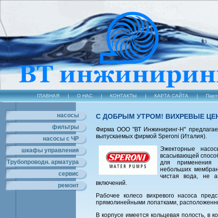
ГЛАВНАЯ
|
О НАС
|
КОНТАКТЫ
|
КАРТА САЙТА
|
Парт
насосы
С ДОБРЫМ УТРОМ! ВИХРЕВЫЕ ЦЕ
фильтры
Фирма ООО "ВТ Инжиниринг-Н" предлага
выпускаемых фирмой Speroni (Италия).
насосы с ЧР
Эжекторные насо
шкафы управления
всасывающей способ
Трубопроводн. арматура
для применения 
небольших мембранн
сервис
чистая вода, не а
включений.
ремонт
Рабочее колесо вихревого насоса пред
прямолинейными лопатками, расположенн
В корпусе имеется кольцевая полость, в 