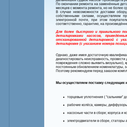
дальнейшей судьбе насоса- производить ре
По окончании ремонта на заменённые дета
месяцев с момента ремонта, но не более ср
В случае невозможности доставки обор
собственными силами, осуществляем п
электронной почте, при этом покупател
соответственно, гарантию, на произведён
Для более быстрого и правильного п
деталировками насосов, приведён
отсканированной деталировкой с ук
деталировке (с указанием номера позици
Однако, даже имея достаточную квалификац
диагностировать неисправность, провести д
повреждения сложно выявить визуально), кр
постоянным обновлением номенклатуры, з
Поэтому рекомендуем перед заказом компл
Мы осуществляем поставку следующих 
торцевые уплотнения ( "сальники" д
рабочие колёса, камеры, диффузоры
насосные части в сборе; корпуса и 
электродвигатели в сборе, статоры 