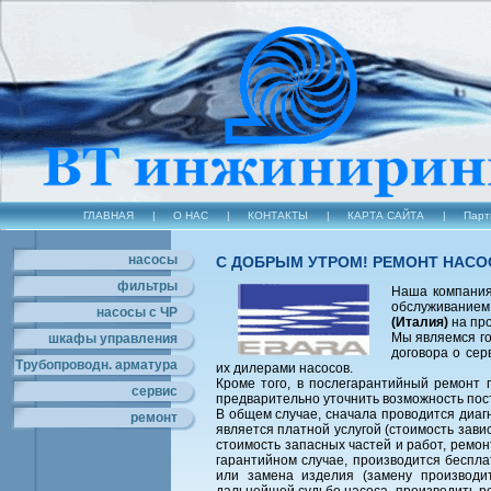
ГЛАВНАЯ
|
О НАС
|
КОНТАКТЫ
|
КАРТА САЙТА
|
Парт
насосы
С ДОБРЫМ УТРОМ! РЕМОНТ НАСО
фильтры
Наша компания
обслуживанием
насосы с ЧР
(Италия)
на про
Мы являемся го
шкафы управления
договора о се
Трубопроводн. арматура
их дилерами насосов.
Кроме того, в послегарантийный ремонт
сервис
предварительно уточнить возможность пос
В общем случае, сначала проводится диагн
ремонт
является платной услугой (стоимость зави
стоимость запасных частей и работ, ремо
гарантийном случае, производится беспл
или замена изделия (замену производи