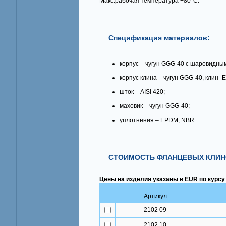
Макс.рабочая температура +80°С.
Спецификация материалов:
корпус – чугун GGG-40 с шаровидны
корпус клина – чугун GGG-40, клин- 
шток – AISI 420;
маховик – чугун GGG-40;
уплотнения – EPDM, NBR.
СТОИМОСТЬ ФЛАНЦЕВЫХ КЛИНО
Цены на изделия указаны в EUR по курсу
Артикул
2102 09
2102 10