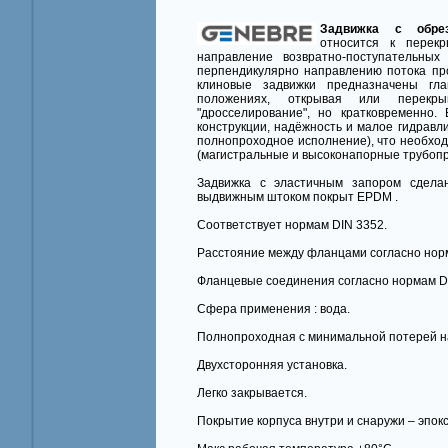
Задвижка с обрез
относится к перек
направление возвратно-поступательных
перпендикулярно направлению потока пр
клиновые задвижки предназначены гл
положениях, открывая или перекр
"дросселирование", но кратковременно.
конструкции, надёжность и малое гидравл
полнопроходное исполнение), что необход
(магистральные и высоконапорные трубопро
Задвижка с эластичным запором сдела
выдвижным штоком покрыт EPDM .
Соответствует нормам DIN 3352.
Расстояние между фланцами согласно норм
Фланцевые соединения согласно нормам DI
Сфера применения : вода.
Полнопроходная с минимальной потерей н
Двухсторонняя установка.
Легко закрывается.
Покрытие корпуса внутри и снаружи – эпок