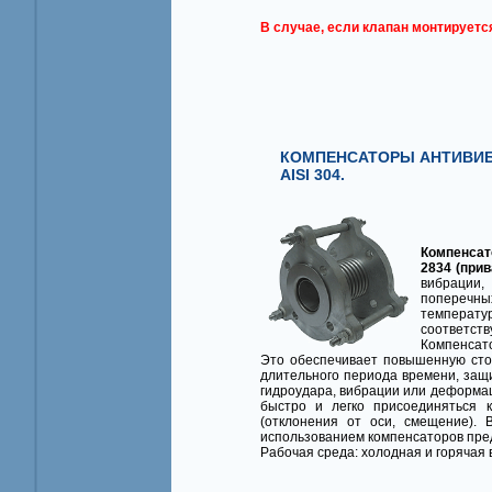
В случае, если клапан монтируетс
КОМПЕНСАТОРЫ АНТИВИБ
AISI 304.
Компенсат
2834 (при
вибрации,
поперечны
температ
соответств
Компенсат
Это обеспечивает повышенную стой
длительного периода времени, защи
гидроудара, вибрации или деформац
быстро и легко присоединяться 
(отклонения от оси, смещение). 
использованием компенсаторов пред
Рабочая среда: холодная и горячая 