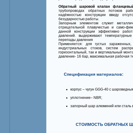
Обратный шаровой клапан фланцевы
трубопроводах обратных потоков раб
надёжностью конструкции ввиду отсут
безударностью работы.
Запорным элементом служит металли
отрицательной плавучестью и само-фик
данной конструкции эффективно рабо
давлений. выдерживают температурные
перепады давления
Применяется: для густых зараженных,
индустриальных стоков, систем распр
горизонтальный, так и вертикальный монт
давление- 16 бар, максимальная рабочая т
Спецификация материалов:
корпус – чугун GGG-40 с шаровидны
уплотнение– NBR;
запорный шар алюминий или сталь в
СТОИМОСТЬ ОБРАТНЫХ Ш