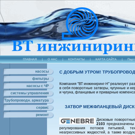
ГЛАВНАЯ
|
О НАС
|
КОНТАКТЫ
|
КАРТА САЙТА
|
Парт
насосы
С ДОБРЫМ УТРОМ! ТРУБОПРОВОД
фильтры
Компания "ВТ инжиниринг-Н" реализует р
насосы с ЧР
в себя поворотные затворы, чугунные и 
и чугуна, фланцевые и приварные компенс
системы управления
Трубопроводн. арматура
ЗАТВОР МЕЖФЛАНЦЕВЫЙ ДИСКО
сервис
ремонт
Дисковые поворотные
2103
предназначены 
регулирования потоков питьевой, т
неагрессивных жидкостей, а также возду