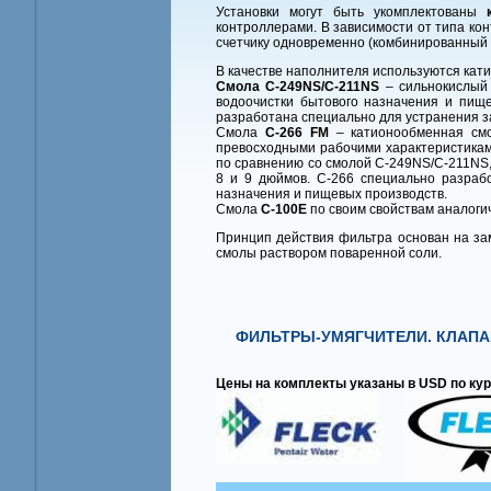
Установки могут быть укомплектованы
контроллерами. В зависимости от типа ко
счетчику одновременно (комбинированный 
В качестве наполнителя используются кат
Смола C-249NS/C-211NS
– сильнокислый 
водоочистки бытового назначения и пищ
разработана специально для устранения за
Смола
С-266 FM
– катионообменная смо
превосходными рабочими характеристикам
по сравнению со смолой C-249NS/C-211NS,
8 и 9 дюймов. С-266 специально разраб
назначения и пищевых производств.
Смола
С-100Е
по своим свойствам аналоги
Принцип действия фильтра основан на за
смолы раствором поваренной соли.
ФИЛЬТРЫ-УМЯГЧИТЕЛИ. КЛАПА
Цены на комплекты указаны в USD по кур