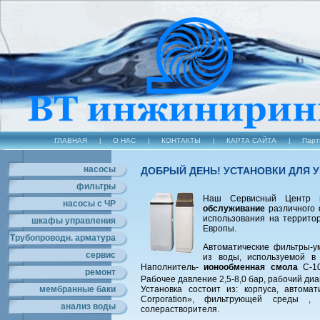
ГЛАВНАЯ
|
О НАС
|
КОНТАКТЫ
|
КАРТА САЙТА
|
Парт
насосы
ДОБРЫЙ ДЕНЬ! УСТАНОВКИ ДЛЯ 
фильтры
Наш Сервисный Центр 
насосы с ЧР
обслуживание
различного 
использования на террито
шкафы управления
Европы.
Трубопроводн. арматура
Автоматические фильтры-у
сервис
из воды, используемой в 
Наполнитель-
ионообменная смола
С-10
ремонт
Рабочее давление 2,5-8,0 бар, рабочий ди
мембранные баки
Установка состоит из: корпуса, автома
Corporation», фильтрующей среды , 
анализ воды
солерастворителя.