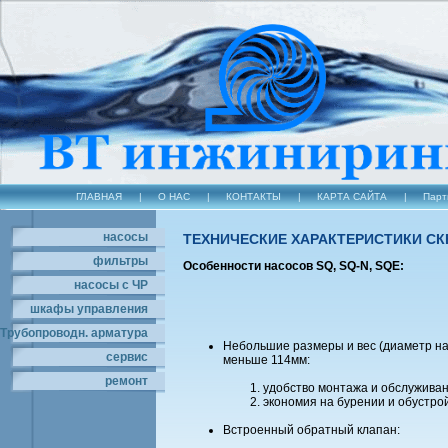
ГЛАВНАЯ
|
О НАС
|
КОНТАКТЫ
|
КАРТА САЙТА
|
Парт
насосы
ТЕХНИЧЕСКИЕ ХАРАКТЕРИСТИКИ С
фильтры
Особенности насосов SQ, SQ-N, SQE:
насосы с ЧР
шкафы управления
Трубопроводн. арматура
Небольшие размеры и вес (диаметр на
сервис
меньше 114мм:
ремонт
удобство монтажа и обслуживан
экономия на бурении и обустрой
Встроенный обратный клапан: